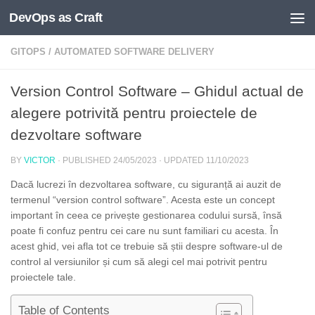
DevOps as Craft
Skip to content
GITOPS
/
AUTOMATED SOFTWARE DELIVERY
Version Control Software – Ghidul actual de
alegere potrivită pentru proiectele de
dezvoltare software
BY
VICTOR
· PUBLISHED
24/05/2023
· UPDATED
11/10/2023
Dacă lucrezi în dezvoltarea software, cu siguranță ai auzit de
termenul “version control software”. Acesta este un concept
important în ceea ce privește gestionarea codului sursă, însă
poate fi confuz pentru cei care nu sunt familiari cu acesta. În
acest ghid, vei afla tot ce trebuie să știi despre software-ul de
control al versiunilor și cum să alegi cel mai potrivit pentru
proiectele tale.
Table of Contents