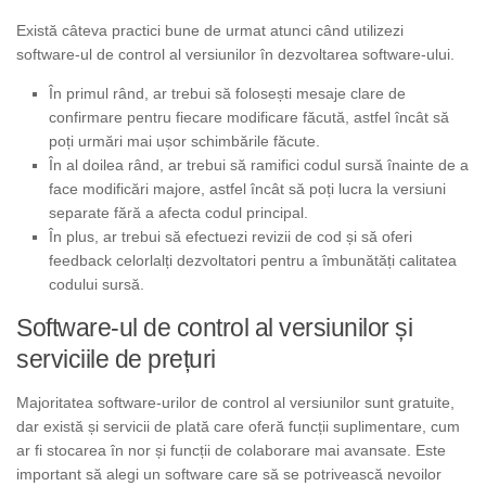
Există câteva practici bune de urmat atunci când utilizezi
software-ul de control al versiunilor în dezvoltarea software-ului.
În primul rând, ar trebui să folosești mesaje clare de
confirmare pentru fiecare modificare făcută, astfel încât să
poți urmări mai ușor schimbările făcute.
În al doilea rând, ar trebui să ramifici codul sursă înainte de a
face modificări majore, astfel încât să poți lucra la versiuni
separate fără a afecta codul principal.
În plus, ar trebui să efectuezi revizii de cod și să oferi
feedback celorlalți dezvoltatori pentru a îmbunătăți calitatea
codului sursă.
Software-ul de control al versiunilor și
serviciile de prețuri
Majoritatea software-urilor de control al versiunilor sunt gratuite,
dar există și servicii de plată care oferă funcții suplimentare, cum
ar fi stocarea în nor și funcții de colaborare mai avansate. Este
important să alegi un software care să se potrivească nevoilor