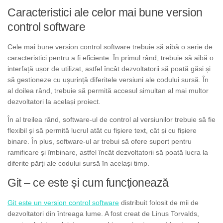
Caracteristici ale celor mai bune version
control software
Cele mai bune version control software trebuie să aibă o serie de
caracteristici pentru a fi eficiente. În primul rând, trebuie să aibă o
interfață ușor de utilizat, astfel încât dezvoltatorii să poată găsi și
să gestioneze cu ușurință diferitele versiuni ale codului sursă. În
al doilea rând, trebuie să permită accesul simultan al mai multor
dezvoltatori la același proiect.
În al treilea rând, software-ul de control al versiunilor trebuie să fie
flexibil și să permită lucrul atât cu fișiere text, cât și cu fișiere
binare. În plus, software-ul ar trebui să ofere suport pentru
ramificare și îmbinare, astfel încât dezvoltatorii să poată lucra la
diferite părți ale codului sursă în același timp.
Git – ce este și cum funcționează
Git este un version control software
distribuit folosit de mii de
dezvoltatori din întreaga lume. A fost creat de Linus Torvalds,