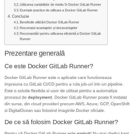
Utilizarea variabilelor de mediu în Docker GitLab Runner
Exemple practice de utilizare a Docker GitLab Runner
Concluzie
Beneficiile utilizării Docker GitLab Runner
Rezumatul avantajelor și dezavantajelor
Recomandări pentru utilizarea eficientă a Docker GitLab
Runner
Prezentare generală
Ce este Docker GitLab Runner?
Docker GitLab Runner este o aplicatie care functioneaza
impreuna cu GitLab CI/CD pentru a rula job-uri intr-un pipeline.
Este o solutie flexibila si usor de utilizat pentru a automatiza
procesul de
deployment
. Docker GitLab Runner poate fi instalat
din surse, din cloud provideri precum AWS, Azure, GCP, OpenShift
si DigitalOcean sau folosind imaginile Docker oficiale.
De ce să folosim Docker GitLab Runner?
Pentru că Docker GitLab Runner este
gratuit
! Nu mai cheltui bani