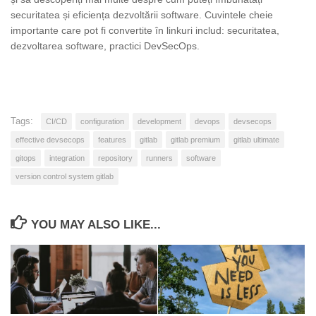
securitatea și eficiența dezvoltării software. Cuvintele cheie
importante care pot fi convertite în linkuri includ: securitatea,
dezvoltarea software, practici DevSecOps.
Tags:
CI/CD
configuration
development
devops
devsecops
effective devsecops
features
gitlab
gitlab premium
gitlab ultimate
gitops
integration
repository
runners
software
version control system gitlab
YOU MAY ALSO LIKE...