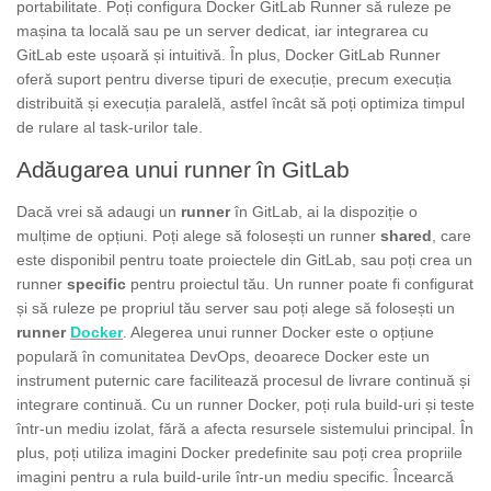
portabilitate. Poți configura Docker GitLab Runner să ruleze pe
mașina ta locală sau pe un server dedicat, iar integrarea cu
GitLab este ușoară și intuitivă. În plus, Docker GitLab Runner
oferă suport pentru diverse tipuri de execuție, precum execuția
distribuită și execuția paralelă, astfel încât să poți optimiza timpul
de rulare al task-urilor tale.
Adăugarea unui runner în GitLab
Dacă vrei să adaugi un
runner
în GitLab, ai la dispoziție o
mulțime de opțiuni. Poți alege să folosești un runner
shared
, care
este disponibil pentru toate proiectele din GitLab, sau poți crea un
runner
specific
pentru proiectul tău. Un runner poate fi configurat
și să ruleze pe propriul tău server sau poți alege să folosești un
runner
Docker
. Alegerea unui runner Docker este o opțiune
populară în comunitatea DevOps, deoarece Docker este un
instrument puternic care facilitează procesul de livrare continuă și
integrare continuă. Cu un runner Docker, poți rula build-uri și teste
într-un mediu izolat, fără a afecta resursele sistemului principal. În
plus, poți utiliza imagini Docker predefinite sau poți crea propriile
imagini pentru a rula build-urile într-un mediu specific. Încearcă