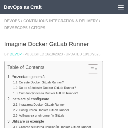
DevOps as Craft
Skip to content
DEVOPS
/
CONTINUOUS INTEGRATION & DELIVERY
/
DEVSECOPS
/
GITOPS
Imagine Docker GitLab Runner
BY
DEVOP
· PUBLISHED
16/10/2023
· UPDATED
18/10/2023
Table of Contents
Prezentare generală
Ce este Docker GitLab Runner?
De ce să folosim Docker GitLab Runner?
Cum funcționează Docker GitLab Runner?
Instalare și configurare
Instalarea Docker GitLab Runner
Configurarea Docker GitLab Runner
Adăugarea unui runner în GitLab
Utilizare și exemple
Crearea și rularea unui job în Docker GitLab Runner