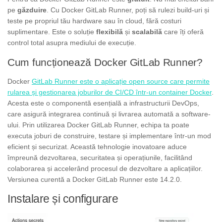
pe
găzduire
. Cu Docker GitLab Runner, poți să rulezi build-uri și
teste pe propriul tău hardware sau în cloud, fără costuri
suplimentare. Este o soluție
flexibilă
și
scalabilă
care îți oferă
control total asupra mediului de execuție.
Cum funcționează Docker GitLab Runner?
Docker
GitLab Runner este o aplicație open source care permite
rularea și gestionarea joburilor de CI/CD într-un container Docker
.
Acesta este o componentă esențială a infrastructurii DevOps,
care asigură integrarea continuă și livrarea automată a software-
ului. Prin utilizarea Docker GitLab Runner, echipa ta poate
executa joburi de construire, testare și implementare într-un mod
eficient și securizat. Această tehnologie inovatoare aduce
împreună dezvoltarea, securitatea și operațiunile, facilitând
colaborarea și accelerând procesul de dezvoltare a aplicațiilor.
Versiunea curentă a Docker GitLab Runner este 14.2.0.
Instalare și configurare