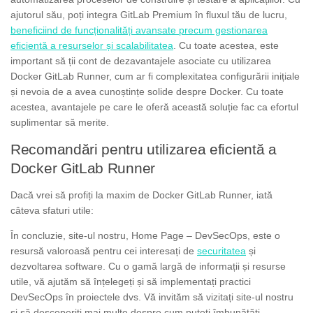
ajutorul său, poți integra GitLab Premium în fluxul tău de lucru,
beneficiind de funcționalități avansate precum gestionarea
eficientă a resurselor și scalabilitatea
. Cu toate acestea, este
important să ții cont de dezavantajele asociate cu utilizarea
Docker GitLab Runner, cum ar fi complexitatea configurării inițiale
și nevoia de a avea cunoștințe solide despre Docker. Cu toate
acestea, avantajele pe care le oferă această soluție fac ca efortul
suplimentar să merite.
Recomandări pentru utilizarea eficientă a
Docker GitLab Runner
Dacă vrei să profiți la maxim de Docker GitLab Runner, iată
câteva sfaturi utile:
În concluzie, site-ul nostru, Home Page – DevSecOps, este o
resursă valoroasă pentru cei interesați de
securitatea
și
dezvoltarea software. Cu o gamă largă de informații și resurse
utile, vă ajutăm să înțelegeți și să implementați practici
DevSecOps în proiectele dvs. Vă invităm să vizitați site-ul nostru
și să descoperiți mai multe despre cum puteți îmbunătăți